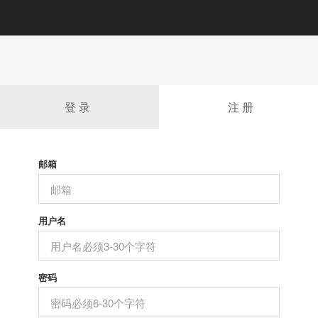
登 录
注 册
邮箱
用户名
密码